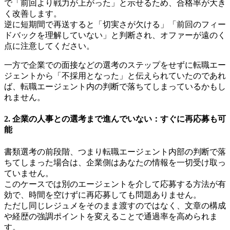
で「前回より戦力が上がった」と示せるため、合格率が大き
く改善します。
逆に短期間で再送すると「切実さが欠ける」「前回のフィー
ドバックを理解していない」と判断され、オファーが遠のく
点に注意してください。
一方で企業での面接などの選考のステップをせずに転職エー
ジェントから「不採用となった」と伝えられていたのであれ
ば、転職エージェント内の判断で落ちてしまっているかもし
れません。
2. 企業の人事との選考まで進んでいない：すぐに再応募も可
能
書類選考の前段階、つまり転職エージェント内部の判断で落
ちてしまった場合は、企業側はあなたの情報を一切受け取っ
ていません。
このケースでは別のエージェントを介して応募する方法が有
効で、時間を空けずに再応募しても問題ありません。
ただし同じレジュメをそのまま渡すのではなく、文章の構成
や経歴の強調ポイントを変えることで通過率を高められま
す。