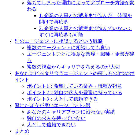
落ちてしまった理由によってアプローチ方法が変
わる
1. 企業の人事との選考まで進んだ：時間を
開けて再応募
2. 企業の人事との選考まで進んでいない：
すぐに再応募も可能
別のエージェントに相談するという戦略
複数のエージェントに相談しても良い
エージェントごとに得意な業界・職種・企業が違
う
複数の視点からキャリアを考えるのが大切
あなたにピッタリ合うエージェントの探し方の3つのポ
イント
ポイント1：希望している業界・職種が得意
ポイント2：独自の求人を豊富に持っている
ポイント3：人として信頼できる
避けたほうが良いエージェント3選
あなたのキャリアプランに沿わない実績
独自の求人を持っていない
人として信頼できない
まとめ