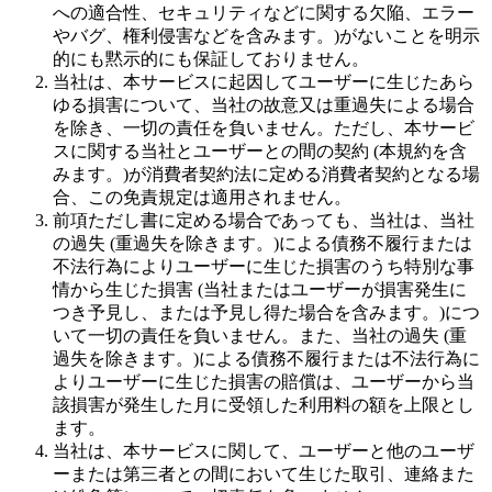
への適合性、セキュリティなどに関する欠陥、エラー
やバグ、権利侵害などを含みます。)がないことを明示
的にも黙示的にも保証しておりません。
当社は、本サービスに起因してユーザーに生じたあら
ゆる損害について、当社の故意又は重過失による場合
を除き、一切の責任を負いません。ただし、本サービ
スに関する当社とユーザーとの間の契約 (本規約を含
みます。)が消費者契約法に定める消費者契約となる場
合、この免責規定は適用されません。
前項ただし書に定める場合であっても、当社は、当社
の過失 (重過失を除きます。)による債務不履行または
不法行為によりユーザーに生じた損害のうち特別な事
情から生じた損害 (当社またはユーザーが損害発生に
つき予見し、または予見し得た場合を含みます。)につ
いて一切の責任を負いません。また、当社の過失 (重
過失を除きます。)による債務不履行または不法行為に
よりユーザーに生じた損害の賠償は、ユーザーから当
該損害が発生した月に受領した利用料の額を上限とし
ます。
当社は、本サービスに関して、ユーザーと他のユーザ
ーまたは第三者との間において生じた取引、連絡また