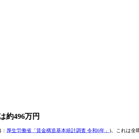
約496万円
典：
厚生労働省「賃金構造基本統計調査 令和6年」
)。これは全職