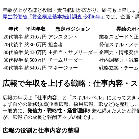
年齢が上がるほど役職・責任範囲が広がり、給与も上昇しま
厚生労働省「賃金構造基本統計調査 令和6年」
では、企画・
年代
平均年収
想定ポジション
昇給のポ
20代前半
約310万円
アシスタント
業務スピードと正
20代後半
約360万円
担当者
発信スキル・メデ
30代前半
約430万円
主担当・サブリーダー
企画力・情報発信
30代後半
約500万円
チームリーダー
社内調整力・戦略
40代前半
約540万円
マネージャー
戦略立案・チーム
広報で年収を上げる戦略：仕事内容・ス
広報の年収は「仕事内容」と「スキルレベル」によって大き
まず自分の業務領域(企業広報、採用広報、IRなど)を整理
一般的に、
発信力・戦略性・経営理解
を兼ね備えた人ほど評
が、広報での成長と報酬アップの鍵です。
広報の役割と仕事内容の整理