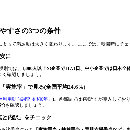
きやすさの3つの条件
によって満足度は大きく変わります。 ここでは、転職時にチェ
安に
模別では、
1,000人以上の企業で117.1日、中小企業では日
よく確認しましょう。
は「
実施率
」で見る(全国平均24.6%)
信利用動向調査 令和6年」
)。首都圏では4割近くが導入してお
ど)
も確認しましょう。
無と内訳
」をチェック
わる諸手当のうち
「家族手当・扶養手当・育児支援手当など」を支