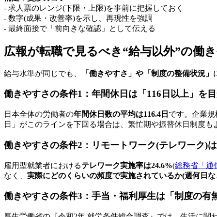
- 求人票のレンジ(下限・上限)を事前に把握しておく
- 数字(成果・改善率)を示し、再現性を強調
- 最終面接で「前向きな確認」として伝える
広報が転職で見るべき“給与以外”の働
給与水準が同じでも、
「働きやすさ」や「制度の整備状況」
働きやすさの条件1：年間休日は「
116日以上
」を目
日本全体の労働者の
年間休日数の平均は116.4日
です。企業規
日」がこのラインを下回る場合は、繁忙期や振替休日制度も
働きやすさの条件2：リモートワーク(テレワーク)
雇用型就業者における
テレワーク実施率は24.6%
(
総務省「通
なく、
実際にどのくらいの頻度で実施されているか(週何日な
働きやすさの条件3：手当・福利厚生は「
制度の有
厚生労働省の『令和2年 就労条件総合調査』では、生活に関