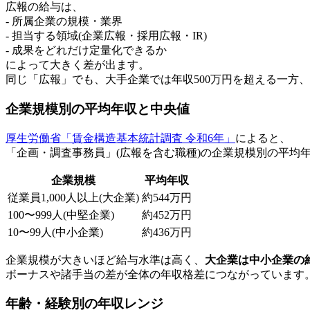
広報の給与は、
- 所属企業の規模・業界
- 担当する領域(企業広報・採用広報・IR)
- 成果をどれだけ定量化できるか
によって大きく差が出ます。
同じ「広報」でも、大手企業では年収500万円を超える一方、中
企業規模別の平均年収と中央値
厚生労働省「賃金構造基本統計調査 令和6年」
によると、
「企画・調査事務員」(広報を含む職種)の企業規模別の平均
企業規模
平均年収
従業員1,000人以上(大企業)
約544万円
100〜999人(中堅企業)
約452万円
10〜99人(中小企業)
約436万円
企業規模が大きいほど給与水準は高く、
大企業は中小企業の約
ボーナスや諸手当の差が全体の年収格差につながっています
年齢・経験別の年収レンジ